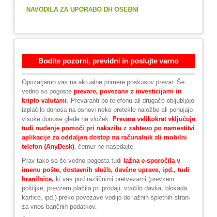
NAVODILA ZA UPORABO DH OSEBNI
Bodite pozorni, previdni in poslujte varno
Opozarjamo vas na aktualne primere poskusov prevar. Še
vedno so pogoste
prevare, povezane z investicijami in
kripto valutami
. Prevaranti po telefonu ali drugače obljubljajo
izplačilo donosa na osnovi neke pretekle naložbe ali ponujajo
visoke donose glede na vložek.
Prevara velikokrat vključuje
tudi nudenje pomoči pri nakazilu z zahtevo po namestitvi
aplikacije za oddaljen dostop na računalnik ali mobilni
telefon (AnyDesk)
, čemur ne nasedajte.
Prav tako so še vedno pogosta tudi
lažna e-sporočila v
imenu pošte, dostavnih služb, davčne uprave, ipd., tudi
hranilnice,
ki vas pod različnimi pretvezami (prevzem
pošiljke, prevzem plačila pri prodaji, vračilo davka, blokada
kartice, ipd.) preko povezave vodijo do lažnih spletnih strani
za vnos bančnih podatkov.