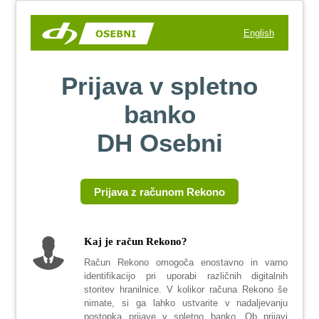
English
Prijava v spletno
banko
DH Osebni
Prijava z računom Rekono
Kaj je račun Rekono?
Račun Rekono omogoča enostavno in varno
identifikacijo pri uporabi različnih digitalnih
storitev hranilnice. V kolikor računa Rekono še
nimate, si ga lahko ustvarite v nadaljevanju
postopka prijave v spletno banko. Ob prijavi