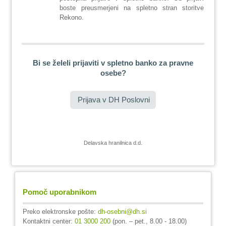
boste preusmerjeni na spletno stran storitve
Rekono.
Bi se želeli prijaviti v spletno banko za pravne
osebe?
Prijava v DH Poslovni
Delavska hranilnica d.d.
Pomoč uporabnikom
Preko elektronske pošte:
dh-osebni@dh.si
Kontaktni center:
01 3000 200
(pon. – pet., 8.00 - 18.00)